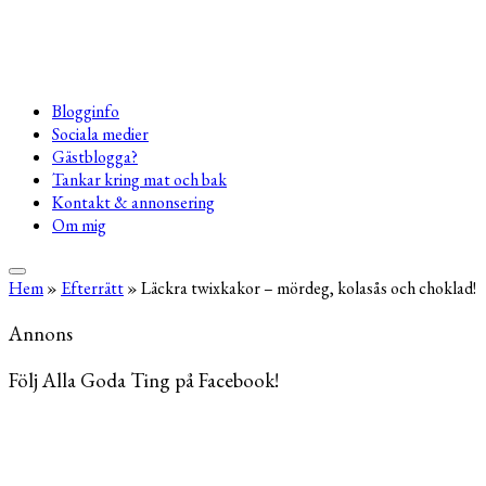
Blogginfo
Sociala medier
Gästblogga?
Tankar kring mat och bak
Kontakt & annonsering
Om mig
Hem
»
Efterrätt
»
Läckra twixkakor – mördeg, kolasås och choklad!
Annons
Följ Alla Goda Ting på Facebook!