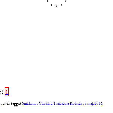
d!
1
r
och är taggat
Småkakor
Choklad
Twix
Kola
Kolasås
.
8 maj, 2016