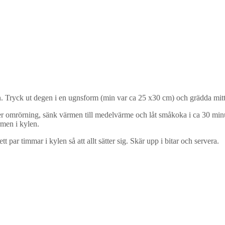
en. Tryck ut degen i en ugnsform (min var ca 25 x30 cm) och grädda mitt
nder omrörning, sänk värmen till medelvärme och låt småkoka i ca 30 minu
rmen i kylen.
par timmar i kylen så att allt sätter sig. Skär upp i bitar och servera.