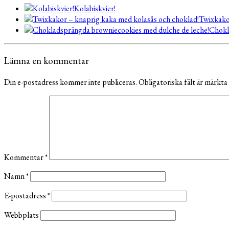
Kolabiskvier!
Twixkako
Chokl
Lämna en kommentar
Din e-postadress kommer inte publiceras.
Obligatoriska fält är märkta
Kommentar
*
Namn
*
E-postadress
*
Webbplats