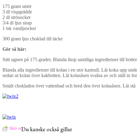
175 gram smör
3 dl vispgrädde
2 dl strösocker
3/4 dl ljus sirap
1 tsk vaniljsocker
300 gram ljus choklad till täcke
Gör så här:
Sätt ugnen på 175 grader. Blanda ihop samtliga ingredienser till bott
Blanda alla ingredienser till kolan i en stor kastrull. Låt koka upp u
sedan ut kolan över kakbotten. Låt kolasåsen svalna av och ställ in fo
Smält chokladen över vattenbad och bred den över kolasåsen. Låt stå ett 
Skriv ut
Du kanske också gillar