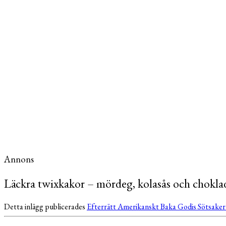
Annons
Läckra twixkakor – mördeg, kolasås och chokla
Detta inlägg publicerades
Efterrätt
Amerikanskt
Baka
Godis
Sötsake