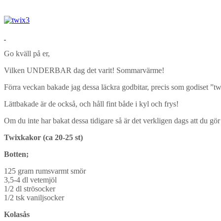
Go kväll på er,
Vilken UNDERBAR dag det varit! Sommarvärme!
Förra veckan bakade jag dessa läckra godbitar, precis som godiset ”tw
Lättbakade är de också, och håll fint både i kyl och frys!
Om du inte har bakat dessa tidigare så är det verkligen dags att du gör
Twixkakor (ca 20-25 st)
Botten;
125 gram rumsvarmt smör
3,5-4 dl vetemjöl
1/2 dl strösocker
1/2 tsk vaniljsocker
Kolasås