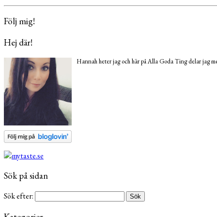
Följ mig!
Hej där!
Hannah heter jag och här på Alla Goda Ting delar jag med
Sök på sidan
Sök efter:
Kategorier