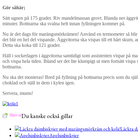
Gör såhär;
Sätt ugnen på 175 grader. Riv mandelmassan grovt. Blanda ner äggvita o
minuter. Bottnarna ska svalna helt innan fyllningen kommer på.
Nu är det dags för marängsmörkrämen! Använd en termometer så blir re
det blir en hel del vispande. Äggvitorna ska vispas till ett hårt skum,
Detta ska koka till 121 grader.
Häll i sockerlagen i äggvitorna samtidigt som assistenten vispar på max
och vispa hela tiden. Ibland ser det lite klumpigt ut men fortsätt vis
bottnarna.
Nu ska det monteras! Bred på fyllning på bottnarna precis som du själ
choklad och ställ in dem i kylen igen.
Servera, mums!
Skriv ut
Du kanske också gillar
Läckra d
Apelsinbiskvier