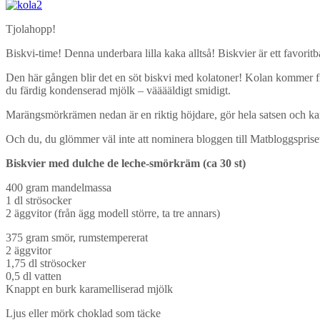
Tjolahopp!
Biskvi-time! Denna underbara lilla kaka alltså! Biskvier är ett favorit
Den här gången blir det en söt biskvi med kolatoner! Kolan kommer f
du färdig kondenserad mjölk – vääääldigt smidigt.
Marängsmörkrämen nedan är en riktig höjdare, gör hela satsen och kans
Och du, du glömmer väl inte att nominera bloggen till Matbloggspris
B
iskvier med dulche de leche-smörkräm (ca 30 st)
400 gram mandelmassa
1 dl strösocker
2 äggvitor (från ägg modell större, ta tre annars)
375 gram smör, rumstempererat
2 äggvitor
1,75 dl strösocker
0,5 dl vatten
Knappt en burk karamelliserad mjölk
Ljus eller mörk choklad som täcke