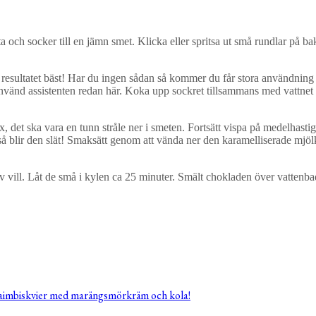
ch socker till en jämn smet. Klicka eller spritsa ut små rundlar på bakp
sultatet bäst! Har du ingen sådan så kommer du får stora användning av
 använd assistenten redan här. Koka upp sockret tillsammans med vattnet i
, det ska vara en tunn stråle ner i smeten. Fortsätt vispa på medelhastig
pa så blir den slät! Smaksätt genom att vända ner den karamelliserade mj
v vill. Låt de små i kylen ca 25 minuter. Smält chokladen över vattenba
aimbiskvier med marängsmörkräm och kola!