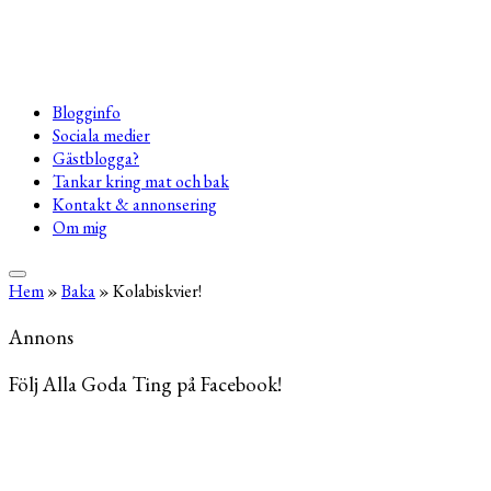
Blogginfo
Sociala medier
Gästblogga?
Tankar kring mat och bak
Kontakt & annonsering
Om mig
Hem
»
Baka
»
Kolabiskvier!
Annons
Följ Alla Goda Ting på Facebook!