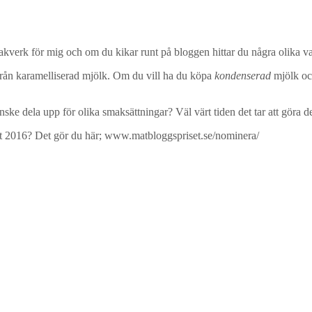
bakverk för mig och om du kikar runt på bloggen hittar du några olika va
rån karamelliserad mjölk. Om du vill ha du köpa
kondenserad
mjölk oc
ke dela upp för olika smaksättningar? Väl värt tiden det tar att göra d
et 2016? Det gör du här; www.matbloggspriset.se/nominera/