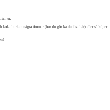
rianter.
h koka burken några timmar (hur du gör ka du läsa här) eller så köper
en!