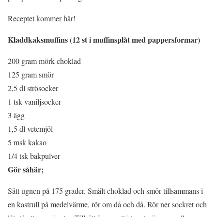
Receptet kommer här!
Kladdkaksmuffins (12 st i muffinsplåt med pappersformar)
200 gram mörk choklad
125 gram smör
2,5 dl strösocker
1 tsk vaniljsocker
3 ägg
1,5 dl vetemjöl
5 msk kakao
1/4 tsk bakpulver
Gör såhär;
Sätt ugnen på 175 grader. Smält choklad och smör tillsammans i
en kastrull på medelvärme, rör om då och då. Rör ner sockret och