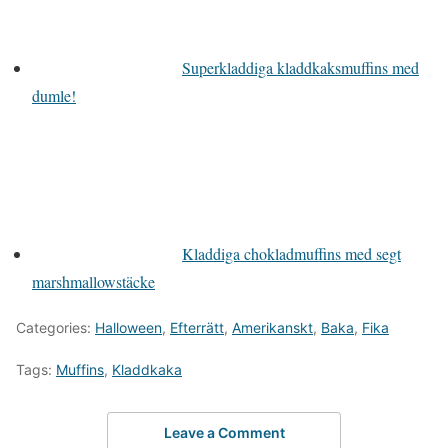
Superkladdiga kladdkaksmuffins med
dumle!
Kladdiga chokladmuffins med segt
marshmallowstäcke
Categories:
Halloween
,
Efterrätt
,
Amerikanskt
,
Baka
,
Fika
Tags:
Muffins
,
Kladdkaka
Leave a Comment