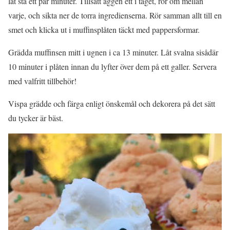
låt stå ett par minuter. Tillsätt äggen ett i taget, rör om mellan
varje, och sikta ner de torra ingredienserna. Rör samman allt till en
smet och klicka ut i muffinsplåten täckt med pappersformar.
Grädda muffinsen mitt i ugnen i ca 13 minuter. Låt svalna sisådär
10 minuter i plåten innan du lyfter över dem på ett galler. Servera
med valfritt tillbehör!
Vispa grädde och färga enligt önskemål och dekorera på det sätt
du tycker är bäst.