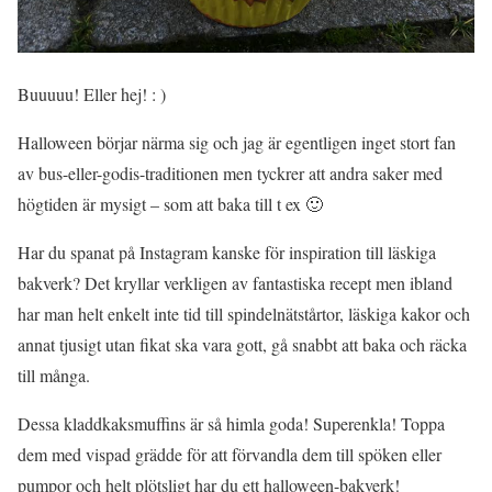
Buuuuu! Eller hej! : )
Halloween börjar närma sig och jag är egentligen inget stort fan
av bus-eller-godis-traditionen men tyckrer att andra saker med
högtiden är mysigt – som att baka till t ex 🙂
Har du spanat på Instagram kanske för inspiration till läskiga
bakverk? Det kryllar verkligen av fantastiska recept men ibland
har man helt enkelt inte tid till spindelnätstårtor, läskiga kakor och
annat tjusigt utan fikat ska vara gott, gå snabbt att baka och räcka
till många.
Dessa kladdkaksmuffins är så himla goda! Superenkla! Toppa
dem med vispad grädde för att förvandla dem till spöken eller
pumpor och helt plötsligt har du ett halloween-bakverk!