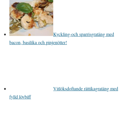
Kyckling-och sparrisgratäng med
bacon, basilika och pinjenötter!
Vitlöksdoftande rättikagratäng med
fylld lövbiff