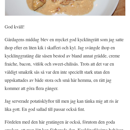
God kväll!
Gårdagens middag blev en mycket god kycklingrätt som jag satte
ihop efter en liten kik i skafferi och kyl. Jag svängde ihop en
kycklinggratäng där såsen bestod av bland annat grädde, creme
fraiche, bacon, vitlök och sweet-chilisås. Trots att det var en
väldigt smakrik sås så var den inte speciellt stark utan den
uppskattades av både stora och små här hemma, en rätt jag
kommer att göra flera gånger.
Jag serverade potatisklyftor till men jag kan tänka mig att ris är
lika gott. En god sallad till passar också fint.
Fördelen med den här gratängen är också, förutom den goda
smaken, att man lätt kan förbereda den. Kycklingfileérna behöver