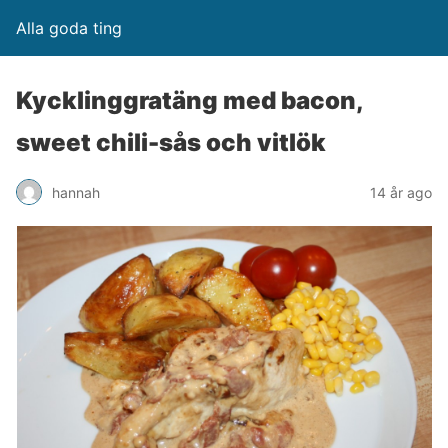
Alla goda ting
Kycklinggratäng med bacon,
sweet chili-sås och vitlök
hannah
14 år ago