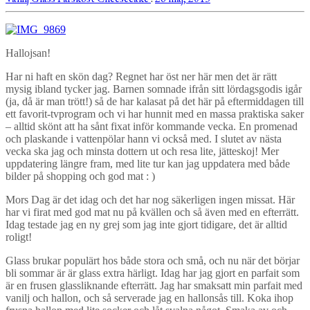
Hallojsan!
Har ni haft en skön dag? Regnet har öst ner här men det är rätt
mysig ibland tycker jag. Barnen somnade ifrån sitt lördagsgodis igår
(ja, då är man trött!) så de har kalasat på det här på eftermiddagen till
ett favorit-tvprogram och vi har hunnit med en massa praktiska saker
– alltid skönt att ha sånt fixat inför kommande vecka. En promenad
och plaskande i vattenpölar hann vi också med. I slutet av nästa
vecka ska jag och minsta dottern ut och resa lite, jätteskoj! Mer
uppdatering längre fram, med lite tur kan jag uppdatera med både
bilder på shopping och god mat : )
Mors Dag är det idag och det har nog säkerligen ingen missat. Här
har vi firat med god mat nu på kvällen och så även med en efterrätt.
Idag testade jag en ny grej som jag inte gjort tidigare, det är alltid
roligt!
Glass brukar populärt hos både stora och små, och nu när det börjar
bli sommar är är glass extra härligt. Idag har jag gjort en parfait som
är en frusen glassliknande efterrätt. Jag har smaksatt min parfait med
vanilj och hallon, och så serverade jag en hallonsås till. Koka ihop