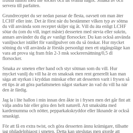
frusna hallon med lite socker och låt svalna något. Smaka av och
servera till parfaiten.
Grundreceptet du ser nedan passar de flesta, oavsett om man äter
LCHF eller inte. Det är först när du bestämmer vilken typ av sötma
du vill använda som receptet skiljer sig åt. Vill du äta enligt LCHF
sötar du (om du vill, inget måste) desserten med stevia eller sukrin,
annars använder du dig av vanligt florsocker. Du kan också använda
vaniljsocker istället för vaniljpulver om du så önskar. Hur mycket
sötning du vill använda är förstås personligt men ett utgångsläge kan
vara att prova sig fram från 2-3 msk sockerersättning/0,5 dl
florsocker.
Smaka av smeten efter hand och styr sötman som du vill. Hur
mycket vanilj du vill ha är en smaksak men rent generellt kan man
säga att styrkan i kryddan minskar efter att desserten varit i frysen så
ett tips är att göra parfaitsmeten något starkare än vad du vill ha när
den är färdig.
Jag la i lite hallon i min innan den åkte in i frysen men det går fint att
välja andra bär eller göra den helt naturell. Att smaksätta med
kardemumma och nötter, pepparkakskryddor eller liknande är också
smaskigt.
För att få en extra twist, och göra desserten ännu krämigare, tillsatte
jag philadelphiaost i smeten. Detta kan uteslutas men gjorde att