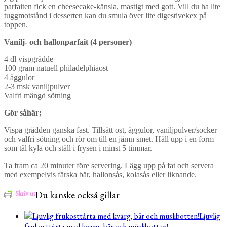
parfaiten fick en cheesecake-känsla, mastigt med gott. Vill du ha lite
tuggmotstånd i desserten kan du smula över lite digestivekex på
toppen.
Vanilj- och hallonparfait (4 personer)
4 dl vispgrädde
100 gram natuell philadelphiaost
4 äggulor
2-3 msk vaniljpulver
Valfri mängd sötning
Gör såhär;
Vispa grädden ganska fast. Tillsätt ost, äggulor, vaniljpulver/socker
och valfri sötning och rör om till en jämn smet. Häll upp i en form
som tål kyla och ställ i frysen i minst 5 timmar.
Ta fram ca 20 minuter före servering. Lägg upp på fat och servera
med exempelvis färska bär, hallonsås, kolasås eller liknande.
Skriv ut
Du kanske också gillar
Ljuvlig
frukosttårta med kvarg, bär och müslibotten!