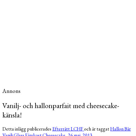
Annons
Vanilj- och hallonparfait med cheesecake-
känsla!
Detta inlägg publicerades
Efterrätt
LCHF
och är taggat
Hallon
Bär
Vanilj
Glass
Färskost
Cheesecake
.
26 maj, 2013