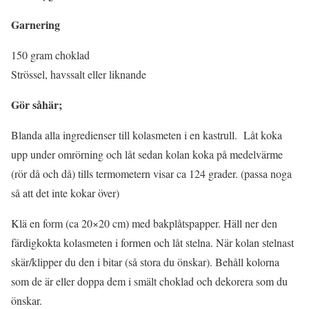
Garnering
150 gram choklad
Strössel, havssalt eller liknande
Gör såhär;
Blanda alla ingredienser till kolasmeten i en kastrull. Låt koka
upp under omrörning och låt sedan kolan koka på medelvärme
(rör då och då) tills termometern visar ca 124 grader. (passa noga
så att det inte kokar över)
Klä en form (ca 20×20 cm) med bakplåtspapper. Häll ner den
färdigkokta kolasmeten i formen och låt stelna. När kolan stelnast
skär/klipper du den i bitar (så stora du önskar). Behåll kolorna
som de är eller doppa dem i smält choklad och dekorera som du
önskar.