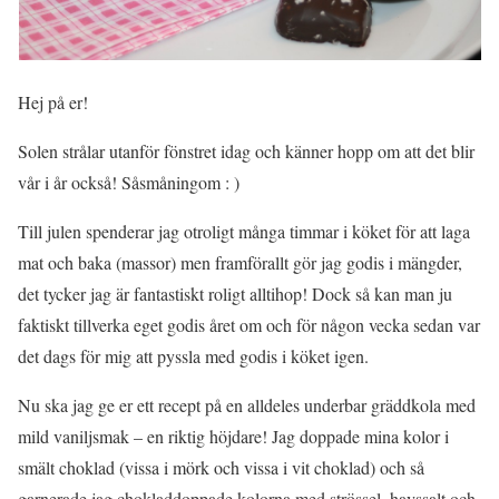
Hej på er!
Solen strålar utanför fönstret idag och känner hopp om att det blir
vår i år också! Såsmåningom : )
Till julen spenderar jag otroligt många timmar i köket för att laga
mat och baka (massor) men framförallt gör jag godis i mängder,
det tycker jag är fantastiskt roligt alltihop! Dock så kan man ju
faktiskt tillverka eget godis året om och för någon vecka sedan var
det dags för mig att pyssla med godis i köket igen.
Nu ska jag ge er ett recept på en alldeles underbar gräddkola med
mild vaniljsmak – en riktig höjdare! Jag doppade mina kolor i
smält choklad (vissa i mörk och vissa i vit choklad) och så
garnerade jag chokladdoppade kolorna med strössel, havssalt och