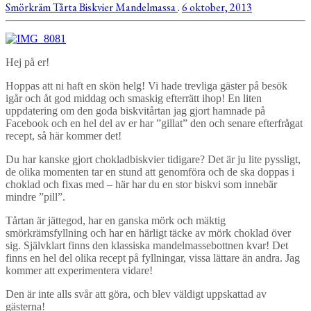
Smörkräm
Tårta
Biskvier
Mandelmassa
.
6 oktober, 2013
Hej på er!
Hoppas att ni haft en skön helg! Vi hade trevliga gäster på besök
igår och åt god middag och smaskig efterrätt ihop! En liten
uppdatering om den goda biskvitårtan jag gjort hamnade på
Facebook och en hel del av er har ”gillat” den och senare efterfrågat
recept, så här kommer det!
Du har kanske gjort chokladbiskvier tidigare? Det är ju lite pyssligt,
de olika momenten tar en stund att genomföra och de ska doppas i
choklad och fixas med – här har du en stor biskvi som innebär
mindre ”pill”.
Tårtan är jättegod, har en ganska mörk och mäktig
smörkrämsfyllning och har en härligt täcke av mörk choklad över
sig. Självklart finns den klassiska mandelmassebottnen kvar! Det
finns en hel del olika recept på fyllningar, vissa lättare än andra. Jag
kommer att experimentera vidare!
Den är inte alls svår att göra, och blev väldigt uppskattad av
gästerna!