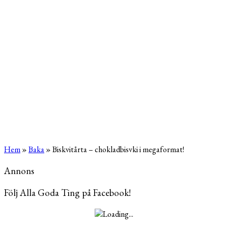
Hem
»
Baka
»
Biskvitårta – chokladbisvki i megaformat!
Annons
Följ Alla Goda Ting på Facebook!