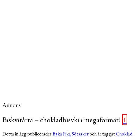
Annons
Biskvitårta – chokladbisvki i megaformat!
1
Detta inlägg publicerades
Baka
Fika
Sötsaker
och är taggat
Choklad