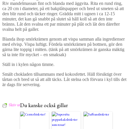
Riv mandelmassan fint och blanda med äggvita. Rita en rund ring,
ca 20 cm i diameter, på ett bakplåtspapper och bred ut smeten så att
den blir rund och täcker ringer. Grädda mitt i ugnen i ca 12-15
minuter, det kan gå snabbt på slutet så håll koll så att den inte
bränns. Låt den svalna ett par minuter på plåt och låt den därefter
svalna helt på galler.
Blanda ihop smörkrämen genom att vispa samman alla ingredienser
med elvisp. Vispa luftigt. Fördela smörkrämen på bottnen, gör den
gärna lite toppig i mitten. (tänk på att smörkrämen är ganska mäktig
så ta inte för mycket – en smaksak)
Ställ in i kylen någon timme.
Smält chokladen tillsammans med kokosfettet. Häll försiktigt över
tårtan och bred ut så att allt täcks. Låt stelna och förvara i kyl tills det
är dags för servering.
Du kanske också gillar
Skriv ut