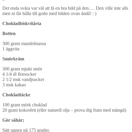
Det enda svåra var väl att få en bra bild på den…. Den ville inte alls
men ni får hålla till godo med bilden ovan ändå! : )
Chokladbiskvitårta
Botten
300 gram mandelmassa
1 äggvita
Smörkräm
300 gram mjukt smör
4 1/4 dl florsocker
2 1/2 msk vaniljsocker
3 msk kakao
Chokladtäcke
100 gram mörk choklad
20 gram kokosfett (eller naturell olja – prova dig fram med mängd)
Gör såhär;
Sätt ugnen på 175 grader.