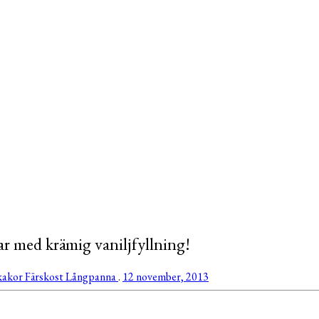
ar med krämig vaniljfyllning!
kakor
Färskost
Långpanna
.
12 november, 2013