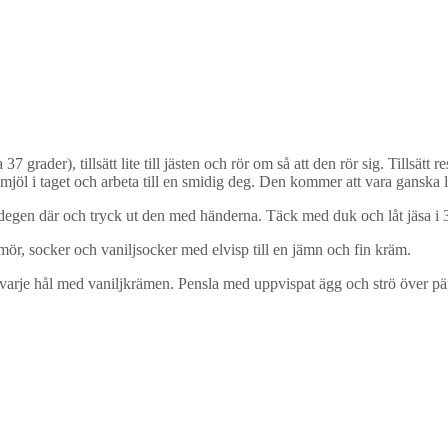
7 grader), tillsätt lite till jästen och rör om så att den rör sig. Tillsä
e mjöl i taget och arbeta till en smidig deg. Den kommer att vara ganska
degen där och tryck ut den med händerna. Täck med duk och låt jäsa i 
mör, socker och vaniljsocker med elvisp till en jämn och fin kräm.
je hål med vaniljkrämen. Pensla med uppvispat ägg och strö över pärls