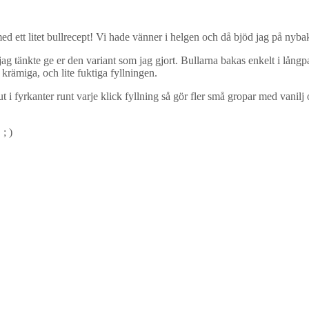
med ett litet bullrecept! Vi hade vänner i helgen och då bjöd jag på nyba
g tänkte ge er den variant som jag gjort. Bullarna bakas enkelt i långpa
rämiga, och lite fuktiga fyllningen.
ut i fyrkanter runt varje klick fyllning så gör fler små gropar med vanilj 
; )