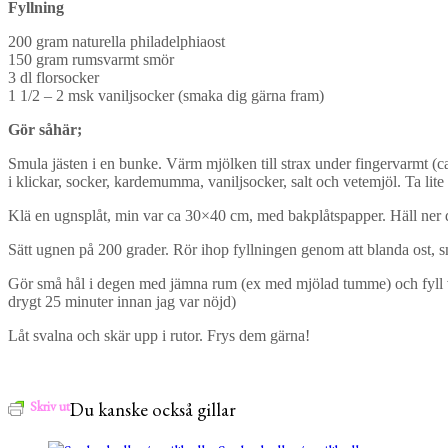
Fyllning
200 gram naturella philadelphiaost
150 gram rumsvarmt smör
3 dl florsocker
1 1/2 – 2 msk vaniljsocker (smaka dig gärna fram)
Gör såhär;
Smula jästen i en bunke. Värm mjölken till strax under fingervarmt (ca 3
i klickar, socker, kardemumma, vaniljsocker, salt och vetemjöl. Ta lit
Klä en ugnsplåt, min var ca 30×40 cm, med bakplåtspapper. Häll ner 
Sätt ugnen på 200 grader. Rör ihop fyllningen genom att blanda ost, s
Gör små hål i degen med jämna rum (ex med mjölad tumme) och fyll var
drygt 25 minuter innan jag var nöjd)
Låt svalna och skär upp i rutor. Frys dem gärna!
Skriv ut
Du kanske också gillar