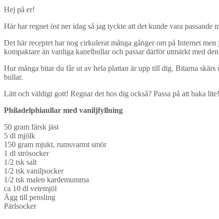
Hej på er!
Här har regnet öst ner idag så jag tyckte att det kunde vara passande 
Det här receptet har nog cirkulerat många gånger om på Internet men ja
kompaktare än vanliga kanelbullar och passar därför utmärkt med den k
Hur många bitar du får ut av hela plattan är upp till dig. Bitarna skärs 
bullar.
Lätt och väldigt gott! Regnar det hos dig också? Passa på att baka lite! 
Philadelphiaullar med vaniljfyllning
50 gram färsk jäst
5 dl mjölk
150 gram mjukt, rumsvarmt smör
1 dl strösocker
1/2 tsk salt
1/2 tsk vaniljsocker
1/2 tsk malen kardemumma
ca 10 dl vetemjöl
Ägg till pensling
Pärlsocker