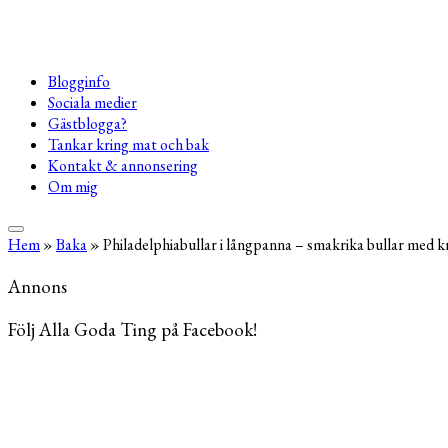
Blogginfo
Sociala medier
Gästblogga?
Tankar kring mat och bak
Kontakt & annonsering
Om mig
Hem
»
Baka
»
Philadelphiabullar i långpanna – smakrika bullar med kr
Annons
Följ Alla Goda Ting på Facebook!