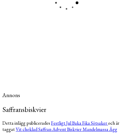
Annons
Saffransbiskvier
Detta inlägg publicerades
Festligt
Jul
Baka
Fika
Sötsaker
och är
taggat
Vit choklad
Saffran
Advent
Biskvier
Mandelmassa
Ägg