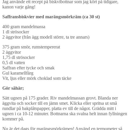
Jag använde ett recept på biskvibottnar som jag kört på tidigare,
kanon varje gång!
Saffransbiskvier med marängsmörkräm (ca 30 st)
400 gram mandelmassa
1 dl strösocker
2 äggvitor (från ägg modell större, ta tre annars)
375 gram smör, rumstempererat
2 äggvitor
1,75 dl strösocker
0,5 dl vatten
Saffran efter tycke och smak
Gul karamellfärg
Vit, ljus eller mörk choklad som täcke
Gör såhär;
Sätt ugnen på 175 grader. Riv mandelmassan grovt. Blanda ner
äggvita och socker till en jämn smet. Klicka eller spritsa ut små
rundlar på bakplåtspapper, platta ev till de något. Grädda mitt i
ugnen i ca 10-12 minuter. Bottnarna ska svalna helt innan fyllningen
kommer på.
Nu är det dags för marängsmörkrämen! Använd en termometer så