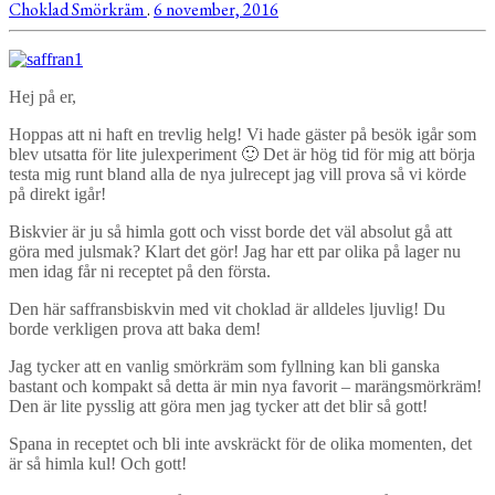
Choklad
Smörkräm
.
6 november, 2016
Hej på er,
Hoppas att ni haft en trevlig helg! Vi hade gäster på besök igår som
blev utsatta för lite julexperiment 🙂 Det är hög tid för mig att börja
testa mig runt bland alla de nya julrecept jag vill prova så vi körde
på direkt igår!
Biskvier är ju så himla gott och visst borde det väl absolut gå att
göra med julsmak? Klart det gör! Jag har ett par olika på lager nu
men idag får ni receptet på den första.
Den här saffransbiskvin med vit choklad är alldeles ljuvlig! Du
borde verkligen prova att baka dem!
Jag tycker att en vanlig smörkräm som fyllning kan bli ganska
bastant och kompakt så detta är min nya favorit – marängsmörkräm!
Den är lite pysslig att göra men jag tycker att det blir så gott!
Spana in receptet och bli inte avskräckt för de olika momenten, det
är så himla kul! Och gott!