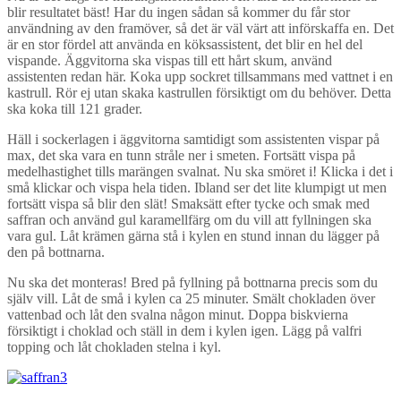
blir resultatet bäst! Har du ingen sådan så kommer du får stor
användning av den framöver, så det är väl värt att införskaffa en. Det
är en stor fördel att använda en köksassistent, det blir en hel del
vispande. Äggvitorna ska vispas till ett hårt skum, använd
assistenten redan här. Koka upp sockret tillsammans med vattnet i en
kastrull. Rör ej utan skaka kastrullen försiktigt om du behöver. Detta
ska koka till 121 grader.
Häll i sockerlagen i äggvitorna samtidigt som assistenten vispar på
max, det ska vara en tunn stråle ner i smeten. Fortsätt vispa på
medelhastighet tills marängen svalnat. Nu ska smöret i! Klicka i det i
små klickar och vispa hela tiden. Ibland ser det lite klumpigt ut men
fortsätt vispa så blir den slät! Smaksätt efter tycke och smak med
saffran och använd gul karamellfärg om du vill att fyllningen ska
vara gul. Låt krämen gärna stå i kylen en stund innan du lägger på
den på bottnarna.
Nu ska det monteras! Bred på fyllning på bottnarna precis som du
själv vill. Låt de små i kylen ca 25 minuter. Smält chokladen över
vattenbad och låt den svalna någon minut. Doppa biskvierna
försiktigt i choklad och ställ in dem i kylen igen. Lägg på valfri
topping och låt chokladen stelna i kyl.