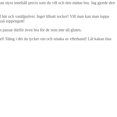
kan styra innehåll precis som du vill och den mättar bra. Jag gjorde den
bär och vaniljpulver. Inget tillsatt socker! Vill man kan man toppa
ckså toppengott!
 passar därför även bra för de som inte tål gluten.
r fel! Släng i det du tycker om och smaka av efterhand! Låt kakan tina