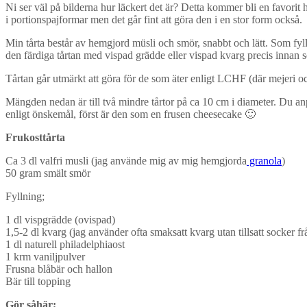
Ni ser väl på bilderna hur läckert det är? Detta kommer bli en favorit 
i portionspajformar men det går fint att göra den i en stor form också.
Min tårta består av hemgjord müsli och smör, snabbt och lätt. Som fyl
den färdiga tårtan med vispad grädde eller vispad kvarg precis innan s
Tårtan går utmärkt att göra för de som äter enligt LCHF (där mejeri och
Mängden nedan är till två mindre tårtor på ca 10 cm i diameter. Du anpa
enligt önskemål, först är den som en frusen cheesecake 🙂
Frukosttårta
Ca 3 dl valfri musli (jag använde mig av mig hemgjorda
granola
)
50 gram smält smör
Fyllning;
1 dl vispgrädde (ovispad)
1,5-2 dl kvarg (jag använder ofta smaksatt kvarg utan tillsatt socker f
1 dl naturell philadelphiaost
1 krm vaniljpulver
Frusna blåbär och hallon
Bär till topping
Gör såhär;