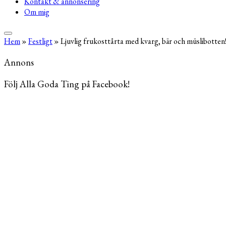
Kontakt & annonsering
Om mig
Hem
»
Festligt
»
Ljuvlig frukosttårta med kvarg, bär och müslibotten
Annons
Följ Alla Goda Ting på Facebook!