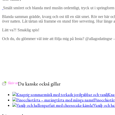
Smält smöret och blanda med muslin ordentligt, tryck ut i springform så 
Blanda samman grädde, kvarg och ost till en slät smet. Rör ner bär och
över natten. Låt tårtan stå framme en stund före servering. Hur länge 
Lätt va?! Smaklig spis!
Och du, du glömmer väl inte att följa mig på Insta? @allagodatingse –
Skriv ut
Du kanske också gillar
Knap
Pinocchiotå
Vanilj- och h