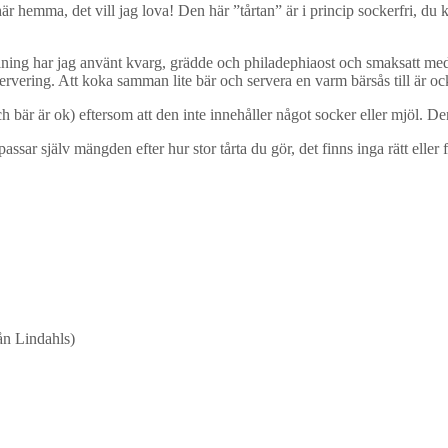
här hemma, det vill jag lova! Den här ”tårtan” är i princip sockerfri, du 
lning har jag använt kvarg, grädde och philadephiaost och smaksatt med 
ervering. Att koka samman lite bär och servera en varm bärsås till är o
 bär är ok) eftersom att den inte innehåller något socker eller mjöl. Den
ssar själv mängden efter hur stor tårta du gör, det finns inga rätt elle
rån Lindahls)