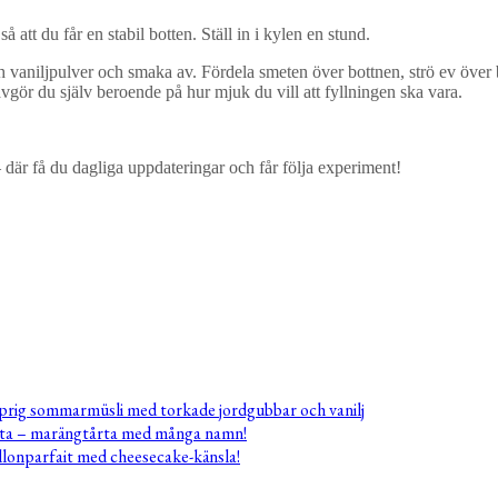
att du får en stabil botten. Ställ in i kylen en stund.
 vaniljpulver och smaka av. Fördela smeten över bottnen, strö ev över b
avgör du själv beroende på hur mjuk du vill att fyllningen ska vara.
 där få du dagliga uppdateringar och får följa experiment!
rig sommarmüsli med torkade jordgubbar och vanilj
rta – marängtårta med många namn!
allonparfait med cheesecake-känsla!