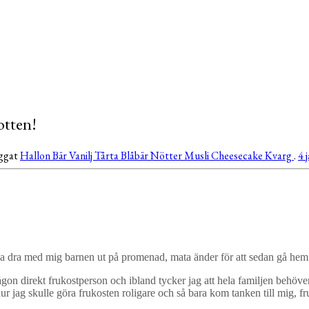
otten!
aggat
Hallon
Bär
Vanilj
Tårta
Blåbär
Nötter
Musli
Cheesecake
Kvarg
.
4 
ag ska dra med mig barnen ut på promenad, mata änder för att sedan gå h
gon direkt frukostperson och ibland tycker jag att hela familjen behöver 
r jag skulle göra frukosten roligare och så bara kom tanken till mig, fr