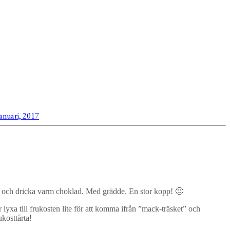
januari, 2017
em och dricka varm choklad. Med grädde. En stor kopp! 🙂
lyxa till frukosten lite för att komma ifrån ”mack-träsket” och
ukosttårta!