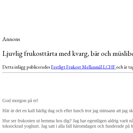
Annons
Ljuvlig frukosttårta med kvarg, bär och müslib
Detta inlägg publicerades
Festligt
Frukost
Mellanmål
LCHF
och är t
God morgon på er!
Här är det en kall härlig dag och efter lunch tror jag minsann att j
Hur ser frukosten ut hemma hos dig? Jag har egentligen aldrig varit nå
toksockrad yoghurt. Jag satt i alla fall häromdagen och funderade på hu