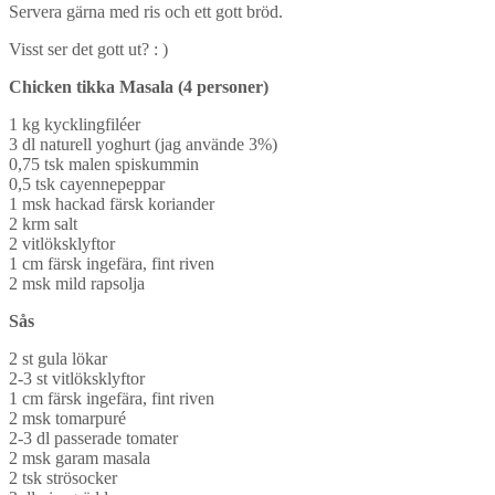
Servera gärna med ris och ett gott bröd.
Visst ser det gott ut? : )
Chicken tikka Masala (4 personer)
1 kg kycklingfiléer
3 dl naturell yoghurt (jag använde 3%)
0,75 tsk malen spiskummin
0,5 tsk cayennepeppar
1 msk hackad färsk koriander
2 krm salt
2 vitlöksklyftor
1 cm färsk ingefära, fint riven
2 msk mild rapsolja
Sås
2 st gula lökar
2-3 st vitlöksklyftor
1 cm färsk ingefära, fint riven
2 msk tomarpuré
2-3 dl passerade tomater
2 msk garam masala
2 tsk strösocker