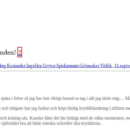
runden!
2
ling
Koriander
Ingefära
Grytor
Spiskummin
Grönsaker
Vitlök
.
11 sept
 sjuka i feber så jag har inte riktigt hunnit ta tag i allt jag tänkt mig… 
 och tidigare har jag fuskat och köpt färdig kryddblandning i affären m
och krämig sås. Kanske låter det lite bökigt med de olika momenten, me
jälvfallet bra att både minska och/eller öka kryddorna.