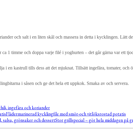
der och salt i en liten skål och massera in detta i kycklingen. Lätt de
ca 1 timme och doppa varje filé i yoghurten – det går gärna var ett tjock
a i en kastrull tills dess att det mjuknat. Tillsätt ingefära, tomater, och 
lingbitarna i såsen och ge det hela ett uppkok. Smaka av och servera.
chili, ingefära och koriander
Flädermarinerad kycklingfile med smör-och vitlöksrostad potatis
Stor grillspecial – gör hela middagen på gr