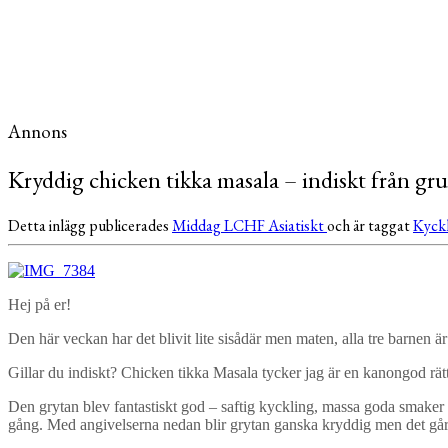
Annons
Kryddig chicken tikka masala – indiskt från g
Detta inlägg publicerades
Middag
LCHF
Asiatiskt
och är taggat
Kyck
Hej på er!
Den här veckan har det blivit lite sisådär men maten, alla tre barnen är
Gillar du indiskt? Chicken tikka Masala tycker jag är en kanongod rätt
Den grytan blev fantastiskt god – saftig kyckling, massa goda smaker 
gång. Med angivelserna nedan blir grytan ganska kryddig men det går s