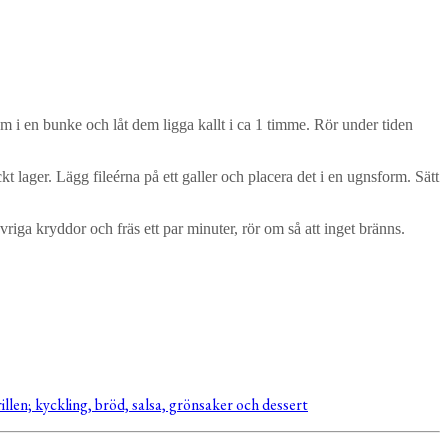
m i en bunke och låt dem ligga kallt i ca 1 timme. Rör under tiden
t lager. Lägg fileérna på ett galler och placera det i en ugnsform. Sätt
övriga kryddor och fräs ett par minuter, rör om så att inget bränns.
illen; kyckling, bröd, salsa, grönsaker och dessert