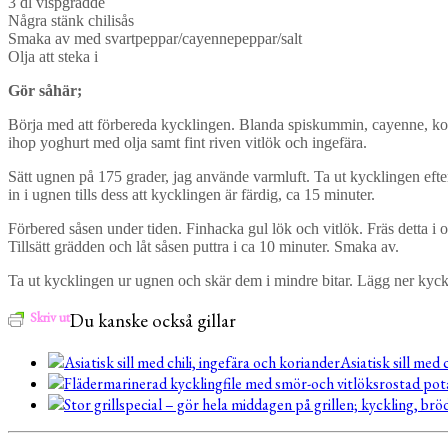
3 dl vispgrädde
Några stänk chilisås
Smaka av med svartpeppar/cayennepeppar/salt
Olja att steka i
Gör såhär;
Börja med att förbereda kycklingen. Blanda spiskummin, cayenne, korian
ihop yoghurt med olja samt fint riven vitlök och ingefära.
Sätt ugnen på 175 grader, jag använde varmluft. Ta ut kycklingen efter 
in i ugnen tills dess att kycklingen är färdig, ca 15 minuter.
Förbered såsen under tiden. Finhacka gul lök och vitlök. Fräs detta i olj
Tillsätt grädden och låt såsen puttra i ca 10 minuter. Smaka av.
Ta ut kycklingen ur ugnen och skär dem i mindre bitar. Lägg ner kyck
Skriv ut
Du kanske också gillar
Asiatisk sill med 