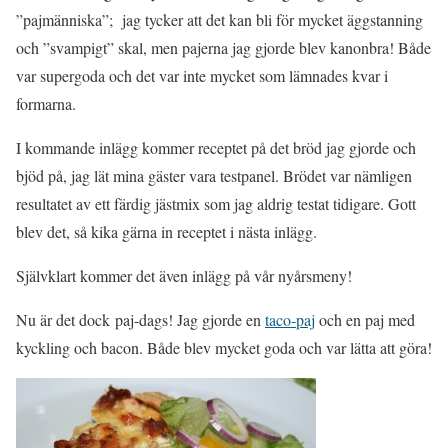
”pajmänniska”; jag tycker att det kan bli för mycket äggstanning
och ”svampigt” skal, men pajerna jag gjorde blev kanonbra! Både
var supergoda och det var inte mycket som lämnades kvar i
formarna.
I kommande inlägg kommer receptet på det bröd jag gjorde och
bjöd på, jag lät mina gäster vara testpanel. Brödet var nämligen
resultatet av ett färdig jästmix som jag aldrig testat tidigare. Gott
blev det, så kika gärna in receptet i nästa inlägg.
Självklart kommer det även inlägg på vår nyårsmeny!
Nu är det dock paj-dags! Jag gjorde en
taco-paj
och en paj med
kyckling och bacon. Både blev mycket goda och var lätta att göra!