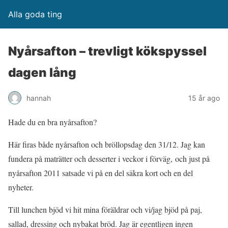
Alla goda ting
Nyårsafton – trevligt kökspyssel
dagen lång
hannah
15 år ago
Hade du en bra nyårsafton?
Här firas både nyårsafton och bröllopsdag den 31/12. Jag kan
fundera på maträtter och desserter i veckor i förväg, och just på
nyårsafton 2011 satsade vi på en del säkra kort och en del
nyheter.
Till lunchen bjöd vi hit mina föräldrar och vi/jag bjöd på paj,
sallad, dressing och nybakat bröd. Jag är egentligen ingen