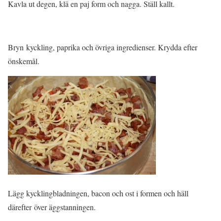
Kavla ut degen, klä en paj form och nagga. Ställ kallt.
Bryn kyckling, paprika och övriga ingredienser. Krydda efter
önskemål.
Lägg kycklingbladningen, bacon och ost i formen och häll
därefter över äggstanningen.