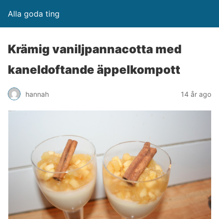
Alla goda ting
Krämig vaniljpannacotta med
kaneldoftande äppelkompott
hannah
14 år ago