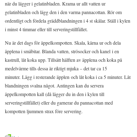
när du lägger i gelatinbladen. Krama ur allt vatten ur
gelatinbladen och lägg den i den varma pannacottan. Rör om
ordentligt och fördela gräddblandningen i 4 st skålar. Ställ i kylen
i minst 4 timmar eller till serveringstillfället.
Nu är det dags för äppelkompotten. Skala, kärna ur och dela
äpplena i småbitar. Blanda vatten, strösocker och kanel i en
kastrull, låt koka upp. Tillsätt hälften av äpplena och koka på
medelvärme tills dessa är riktigt mjuka – det tar ca 15
minuter. Lägg i resterande äpplen och låt koka i ca 5 minuter. Låt
blandningen svalna något. Antingen kan du servera
äppelkompotten kall (då lägger du in den i kylen till
serveringstillfället) eller du garnerar du pannacottan med
kompotten ljummen strax före servering.